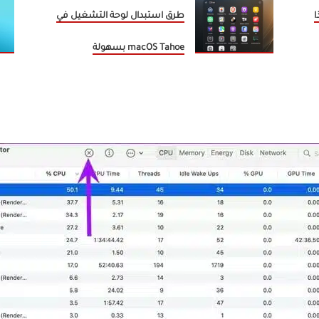
لماذا
طرق استبدال لوحة التشغيل في
macOS Tahoe بسهولة