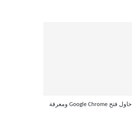
انقر فوق رمز Apple الصغير في شريط القائمة. حدد إعادة التشغيل وإعادة تشغيل جهاز Mac. حاول فتح Google Chrome ومعرفة