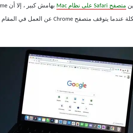
متصفح Safari على نظام Mac
المفضل لمستخدمي Mac. تنشأ المشكلة عندما يتوق