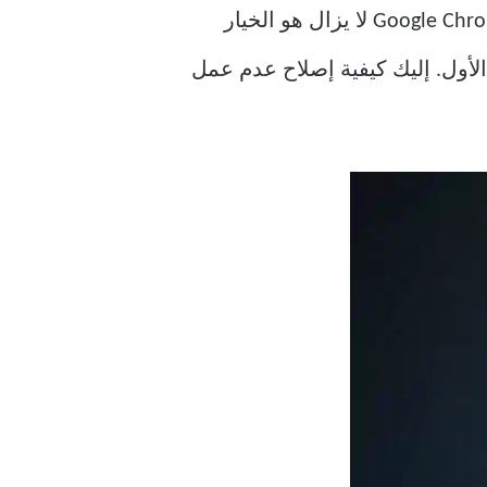
بهامش كبير ، إلا أن Google Chrome لا يزال هو الخيار
ف متصفح Chrome عن العمل في المقام الأول. إليك كيفية إصلاح عدم عمل