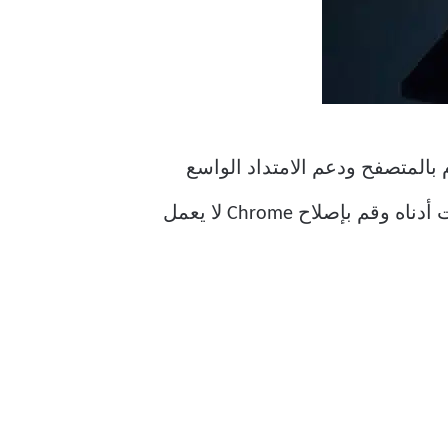
 بالمتصفح ودعم الامتداد الواسع
على جهاز Mac. ومع ذلك ، فإن موثوقية التطبيق لا ترقى إلى المستوى المطلوب. اتبع الخطوات أدناه وقم بإصلاح Chrome لا يعمل