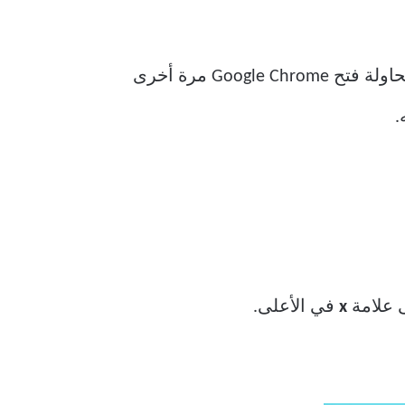
يمكن أن تكون هناك أوقات يكون فيها Google Chrome قيد التشغيل بالفعل في الخلفية. عند محاولة فتح Google Chrome مرة أخرى
 علامة
x
في الأعلى.