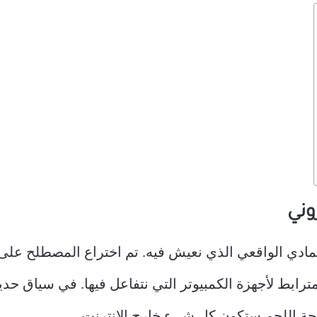
Meat” إلى العالم المادي الواقعي الذي نعيش فيه. تم اختراع المصط
لمترابط لأجهزة الكمبيوتر التي نتفاعل فيها. في سياق ح
ة اللحم ستكون كل شيء خارج الإنترنت.