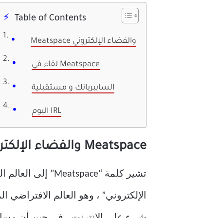
Table of Contents
Meatspace والفضاء الإلكتروني
لقاء في Meatspace
السايبربانك و مستقبلية
اليوم IRL
Meatspace والفضاء الإلكتروني
تشير كلمة “space
الإلكتروني” ، وهو العالم الافتراضي ا
شيء على الإنترنت ، في حين أن مساح