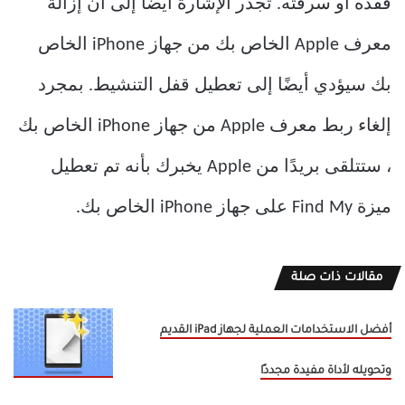
فقده أو سرقته. تجدر الإشارة أيضًا إلى أن إزالة
معرف Apple الخاص بك من جهاز iPhone الخاص
بك سيؤدي أيضًا إلى تعطيل قفل التنشيط. بمجرد
إلغاء ربط معرف Apple من جهاز iPhone الخاص بك
، ستتلقى بريدًا من Apple يخبرك بأنه تم تعطيل
ميزة Find My على جهاز iPhone الخاص بك.
مقالات ذات صلة
أفضل الاستخدامات العملية لجهاز iPad القديم
وتحويله لأداة مفيدة مجددًا