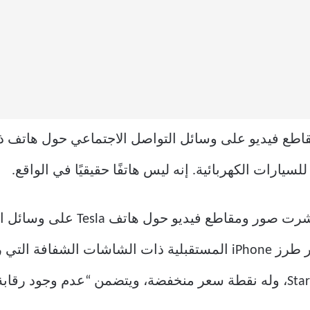
على مدار الأشهر القليلة الماضية، ان
تقديمه كمفهوم بسيط، مثل جميع صور طرز iPhone المستقبلية ذات الشا