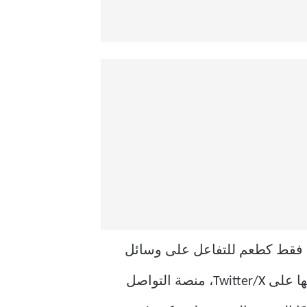
اتف Tesla كجهاز حقيقي، في الغالب فقط كطعم للتفاعل على وسائل
التواصل الاجتماعي. ومن عجيب المفارقات أن الكثير من هذه المعلومات المضللة تتم مشاركتها على Twitter/X، منصة التواصل