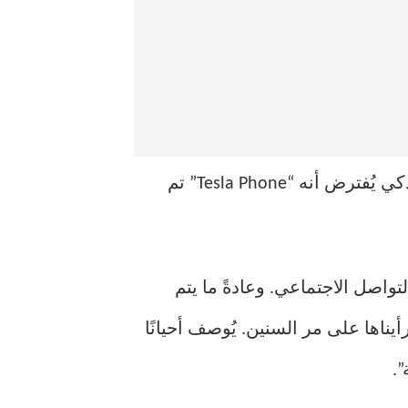
ربما تكون قد شاهدت منشورات أو مقاطع فيديو على وسائل التواصل الاجتماعي حول هاتف ذكي يُفترض أنه “Tesla Phone” تم
تشرت صور ومقاطع فيديو حول هاتف Tesla على وسائل التواصل الاجتماعي. وعادةً ما يتم
شات الشفافة التي رأيناها على مر السنين. يُوصف أحيانًا