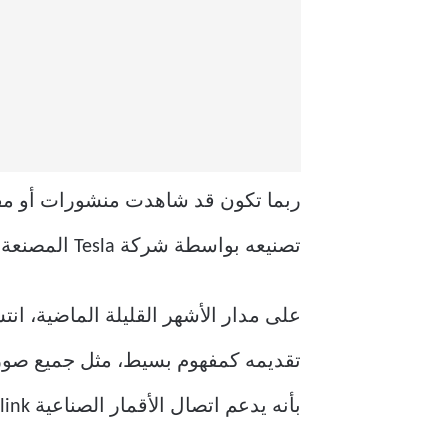
تصنيعه بواسطة شركة Tesla المصنعة للسيارات الكهربائية. إنه ليس هاتفًا حقيقيًا في الواقع.
بأنه يدعم اتصال الأقمار الصناعية Starlink، وله نقطة سعر منخفضة، ويتضمن “عدم وجود رقابة”.