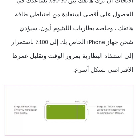
الأبحاث أن ترك هاتفك بين 30-80٪ يساعدك في
الحصول على أقصى استفادة من احتياطي طاقة
هاتفك ، وخاصة بطاريات الليثيوم أيون. سيؤدي
شحن جهاز iPhone الخاص بك إلى 100٪ باستمرار
إلى استنفاد البطارية بمرور الوقت وتقليل عمرها
الافتراضي بشكل أسرع.