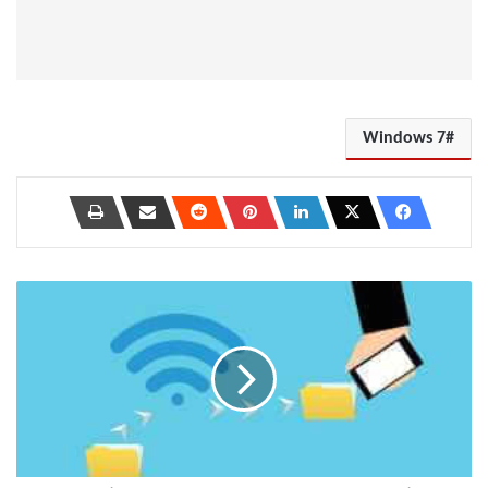
Windows 7
4
من
أفضل
الطرق
لنقل
الصور
من
Android
إلى