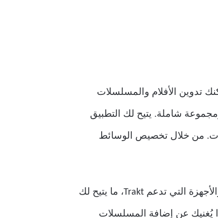
مكنك تدوين الأفلام والمسلسلات
ومجموعة شاملة. يتيح لك التطبيق
لات. من خلال تخصيص الوسائط
ما يعجبني في Sequel، بالإضافة إلى واجهته الأنيقة، هو إمكانية مزامنة التطبيق مع التطبيقات والأجهزة التي تدعم Trakt، ما يتيح لك
 وHulu وغيرها من خدمات البث. هذا يُغنيك عن إضافة المسلسلات