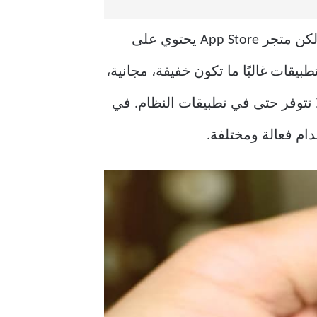
الكثير من المستخدمين يكتفون بالتطبيقات المعروفة مثل WhatsApp وYouTube وInstagram، لكن متجر App Store يحتوي على
بيقات غالبًا ما تكون خفيفة، مجانية،
ا تتوفر حتى في تطبيقات النظام. في