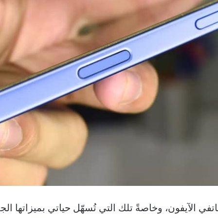
 الآيفون، وخاصةً تلك التي تُسهّل حياتي بميزاتها الجديد