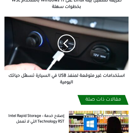
بخطوات
طريقة تشغيل بيئة Linux على Windows 11 باستخدام WSL
سهلة
بخطوات سهلة
استخدامات
غير
متوقعة
لمنفذ
USB
في
السيارة
تسهّل
حياتك
اليومية
استخدامات غير متوقعة لمنفذ USB في السيارة تسهّل حياتك
اليومية
مقالات ذات صلة
إصلاح خدمة – Intel Rapid Storage
Technology RST التي لا تعمل