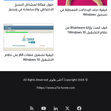
حلول فعّالة لمشاكل النسخ
الاحتياطي والاستعادة في ويندوز
كيفية حذف الإدخالات المعطلة في
تسجيل Windows
كيف قمت بإزالة Bloatware من
نظام التشغيل Windows 10؟
كيفية تشغيل ملفات JAR على نظام
التشغيل Windows 10
© Copyright 2026 أحلى هاوم, All Rights Reserved
https://www.a7la-home.com/
‫X
فيسبوك
لينكدإن
‫YouTube
Smart