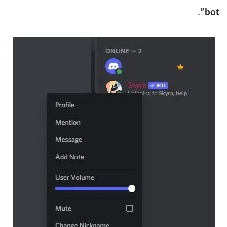
.
bot”