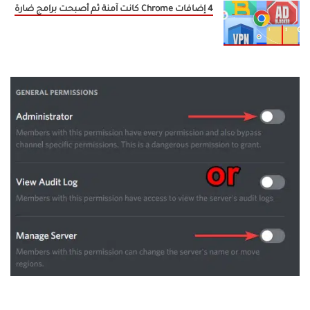
4 إضافات Chrome كانت آمنة ثم أصبحت برامج ضارة