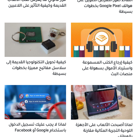
قرار قانوني قد يعرقل لعب الألعاب
التقاط صور التعرض الطويل على
القديمة وكيفية التأثير على اللاعبين
هواتف Google Pixel بخطوات
بسيطة
كيفية تحويل التكنولوجيا القديمة إلى
كيفية إرجاع الكتب المسموعة
سلاسل مفاتيح مميزة بخطوات
واسترداد الأموال بسهولة على
بسيطة
منصات البث
لماذا لا يجب عليك تسجيل الدخول
لماذا أصبحت الألعاب على الأجهزة
باستخدام Google أو Facebook
اللوحية التجربة المثالية مقارنة
بالهواتف