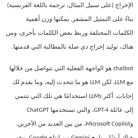
الإخراج (على سبيل المثال، ترجمة باللغة الفرنسية)
بناءً على التمثيل المشفر. يمكنها وزن أهمية
الكلمات المختلفة وربط بعض الكلمات بأخرى، ومن
هناك، توليد إخراج ذي صلة بالمطالبة التي قدمتها.
chatbot هو الواجهة الفعلية التي تتواصل من خلالها
مع LLM، لكن LLM هو ما تتحدث إليه، وما يقدم لك
إجابات. أكثر LLMs استخدامًا هي تلك التي تنتمي
إلى عائلة GPT-4، والتي تستخدمها ChatGPT
وMicrosoft Copilot، من بين العديد من الآخرين.
هناك أيضًا برنامج Gemini من إنتاج Google، وهو