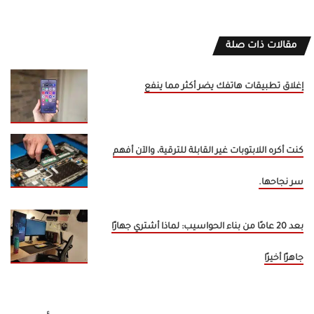
مقالات ذات صلة
إغلاق تطبيقات هاتفك يضر أكثر مما ينفع
كنت أكره اللابتوبات غير القابلة للترقية، والآن أفهم
سر نجاحها.
بعد 20 عامًا من بناء الحواسيب: لماذا أشتري جهازًا
جاهزًا أخيرًا