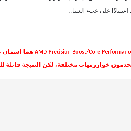
ثل اعتمادًا على عبء العمل.
إن Intel Turbo Boost و Boost (CPB
تخدمون خوارزميات مختلفة، لكن النتيجة قابلة لل