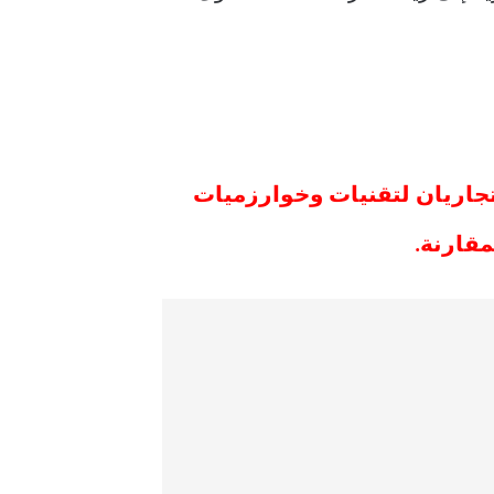
AMD Precision Boost/Core Performance) هما اسمان تجاريان لتقنيات وخوارزميات
مقارنة.