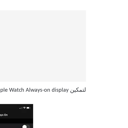
لتمكين Apple Watch Always-on display ، تأكد من أن ساعتك يتم بثها مع iPhone.