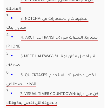
2. OTHERWEB: قل لا لإعلانات النقر والأخبار
المضللة
3. NOTCHA: التطبيقات والاختصارات في
متناول يدك
4. ARC FILE TRANSFER : مشاركة الملفات مع
IPHONE
5.MEET HALFWAY: قرر أفضل مكان لمقابلة
صديقك
6. QUICKTAKES: لخّص محاضراتك باستخدام
الذكاء الاصطناعي
7. VISUAL TIMER COUNTDOWN: كن على دراية
بالطريقة التي تقضي بها وقتك