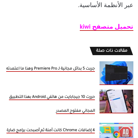
عبر الأنظمة الأساسية.
تحميل متصفح kiwi
مقالات ذات صلة
جربت 5 بدائل مجانية لـ Premiere Pro وهذا ما اعتمدته
حررت 10 جيجابايت من هاتفي Android بهذا التطبيق
المجاني مفتوح المصدر
4 إضافات Chrome كانت آمنة ثم أصبحت برامج ضارة