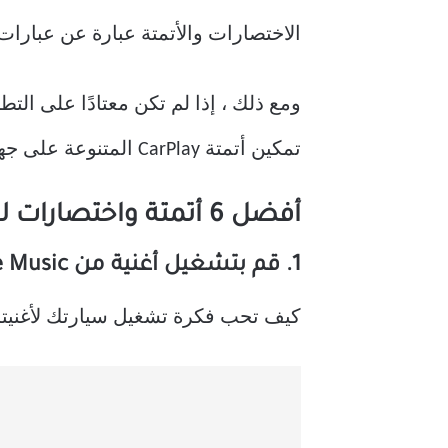
الاختصارات والأتمتة عبارة عن عبارات If-and-Else بسيطة ويمكن استخدامها لتشغيل الأوامر الأساسي
ومع ذلك ، إذا لم تكن معتادًا على الت
تمكين أتمتة CarPlay المتنوعة على جهاز iPhone الخاص بك.
أفضل 6 أتمتة واختصارات لـ APPLE CARPLAY
1. قم بتشغيل أغنية من Apple Music
كيف تحب فكرة تشغيل سيارتك لأغنيت