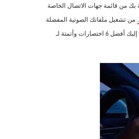
لخاصة بك من قائمة جهات الاتصال الخاصة
من تشغيل ملفاتك الصوتية المفضلة
في الصباح إلى إظهار الاتجاهات إلى منزلك ، يمكن أن يتحول Apple CarPlay إلى “ذكي” تمامًا. إليك أفضل 6 اختصارات وأتمتة لـ