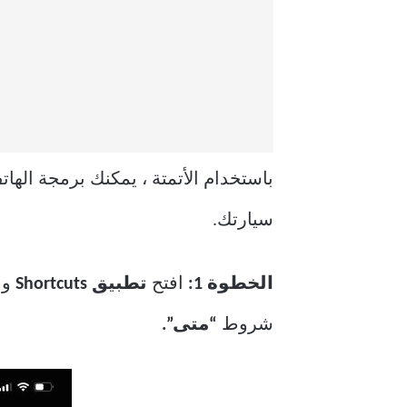
باستخدام الأتمتة ، يمكنك برمجة اله
سيارتك.
الخطوة 1:
افتح
تطبيق Shortcuts
وا
شروط
“متى”.