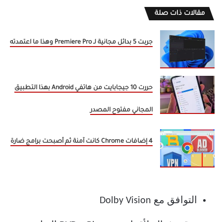
مقالات ذات صلة
جربت 5 بدائل مجانية لـ Premiere Pro وهذا ما اعتمدته
حررت 10 جيجابايت من هاتفي Android بهذا التطبيق
المجاني مفتوح المصدر
4 إضافات Chrome كانت آمنة ثم أصبحت برامج ضارة
التوافق مع Dolby Vision