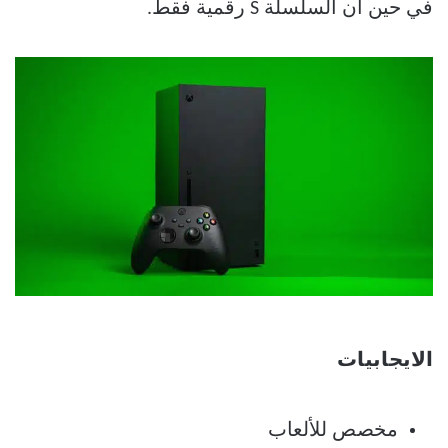
في حين أن السلسلة S رقمية فقط.
الايجابيات
مخصص للألعاب