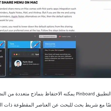
بصرف النظر عن نص النموذج ، يوفر التطبيق Pinboard يمكنه الاح
يضًا مع شريط بحث للبحث عن العناصر المقطوعة ذات ال