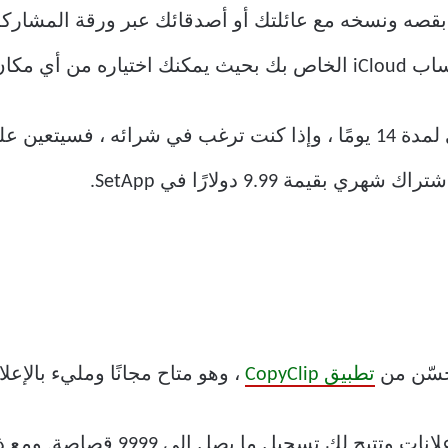
توقفت فيه.
يمة 9.99 دولارًا في SetApp.
تطبيق CopyClip
، وهو متاح مجانًا ومليء بالإعلا
تتجنب هذه النسخة المدفوعة هذه الإعل