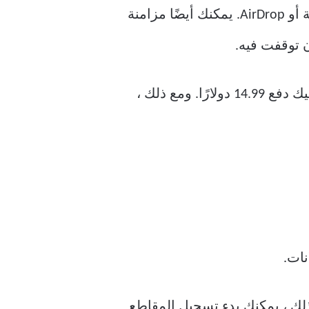
أيضًا مشاركة كل المحتوى الذي تقوم بقصه ونسخه مع عائلتك أو أصدقائك عبر ورقة المشاركة أو AirDrop. يمكنك أيضًا مزامنة
يأتي Paste 2 مع إصدار تجريبي مجاني لمدة 14 يومًا ، وإذا كنت ترغب في شرائه ، فسيتعين عليك دفع 14.99 دولارًا. ومع ذلك ،
نات.
انات وتتيح لك تسجيل ما يصل إلى 9999 قصاصة. ومع ذلك ، يمكنك بدء تسجيل المقاطع