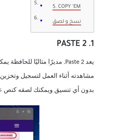
5. COPY ‘EM
نسخ و لصق
1. PASTE 2
يعد Paste 2. مديرًا مثاليًا
مشاهدته أثناء العمل لتسجيل وتخزين ك
بدون أي تنسيق ويمكنك لصقه كنص عاد