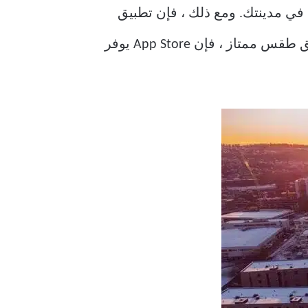
يق Weather الخاص بجهاز Mac فكرة عن الطقس في مدينتك. ومع ذلك ، فإن تطبيق
Weather الأصلي على جهاز Mac أساسي جدًا ويفتقد مجموعة من الميزات. إذا كنت تريد تطبيق طقس ممتاز ، فإن App Store يوفر