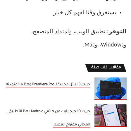
يستغرق وقتا لفهم كل خيار
التوفر:
تطبيق الويب، وامتداد المتصفح،
وWindows، وMac.
مقالات ذات صلة
جربت 5 بدائل مجانية لـ Premiere Pro وهذا ما اعتمدته
حررت 10 جيجابايت من هاتفي Android بهذا التطبيق
المجاني مفتوح المصدر