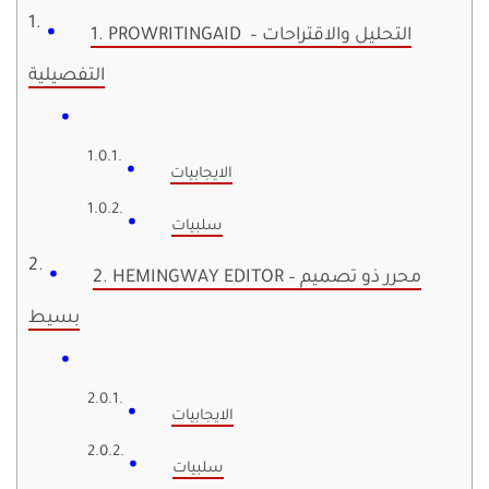
1. PROWRITINGAID – التحليل والاقتراحات
التفصيلية
الايجابيات
سلبيات
2. HEMINGWAY EDITOR – محرر ذو تصميم
بسيط
الايجابيات
سلبيات