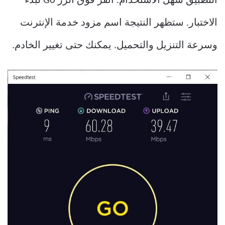
التطبيق سهل الاستخدام. انقر فوق الزر Go لبدء
الاختبار. ستظهر النتيجة اسم مزود خدمة الإنترنت
وسرعة التنزيل والتحميل. يمكنك حتى تغيير الخادم.