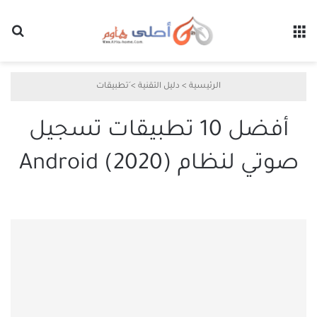
القائمة
بح
الرئيسية
>
دليل التقنية
>
َتطبيقات
أفضل 10 تطبيقات تسجيل
صوتي لنظام Android (2020)