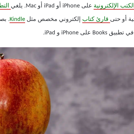
لكتب الإلكترونية
على iPhone أو iPad أو Mac. يلغي
التط
ية أو حتى
قارئ كتاب
إلكتروني مخصص مثل
Kindle
. بص