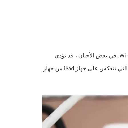
. لذلك يجب توصيل كلا الجهازين بشبكة Wi-Fi. في بعض الأحيان ، قد تؤدي
شبكة Wi-Fi غير المستقرة أيضًا إلى إعاقة المزامنة الصحيحة. سيؤثر هذا على الكتب المضافة التي تنعكس على جهاز iPad من جهاز