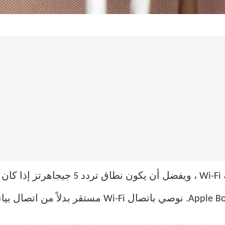
لذلك ، قم بتوصيل كلا الجهازين بشبكة Wi-Fi