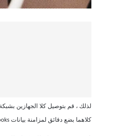
كلاهما بضع دقائق لمزامنة بيانات Apple Books. نوصي باتصال Wi-Fi مستقر بدلاً من اتصال بيانات الجوال أو نقطة اتصال.