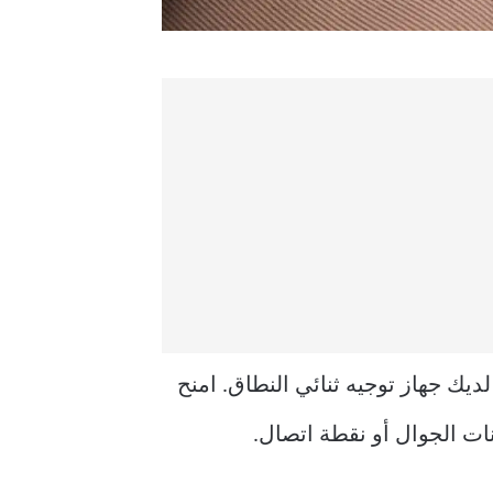
 ، ويفضل أن يكون نطاق تردد 5 جيجاهرتز إذا كان لديك جهاز توجيه ثنائي النطاق. امنح