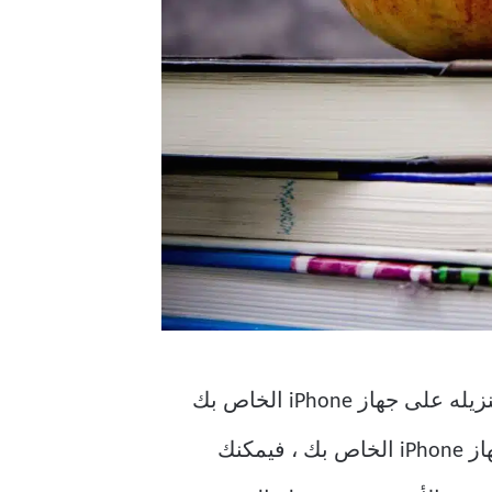
في أنها ستعمل على مزامنة الكتاب الذي تقوم بتنزيله على جهاز iPhone الخاص بك
عبر جميع أجهزة Apple المتصلة بنفس حساب iCloud. لذلك ، إذا بدأت في قراءة كتاب على جهاز iPhone الخاص بك ، فيمكنك