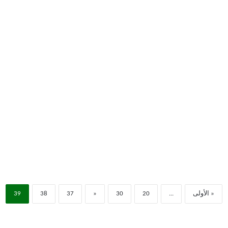
macOS 
« الأولى
...
20
30
«
37
38
39