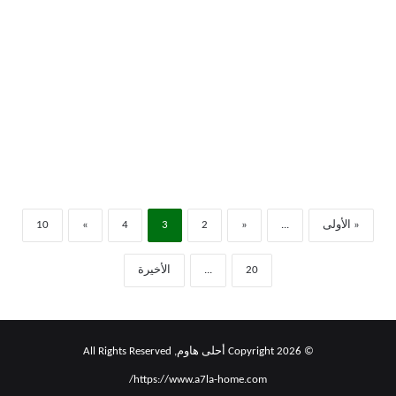
« الأولى
...
«
2
3
4
»
10
20
...
الأخيرة
© Copyright 2026 أحلى هاوم, All Rights Reserved
https://www.a7la-home.com/