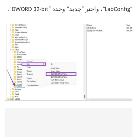
“LabConfig”، واختر “جديد” وحدد “DWORD 32-bit”.