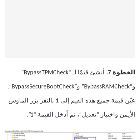
الخطوة 7.
أنشئ قيمًا لـ “BypassTPMCheck”
و”BypassRAMCheck” و”BypassSecureBootCheck”.
عيّن قيمة جميع هذه القيم إلى 1 بالنقر بزر الماوس
الأيمن واختيار “تعديل”، ثم أدخل القيمة “1”.