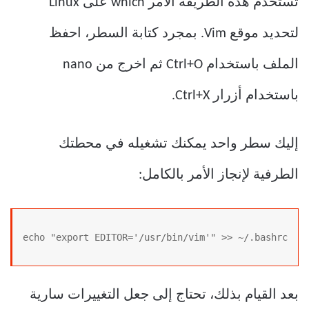
تستخدم هذه الطريقة الأمر which على Linux
لتحديد موقع Vim. بمجرد كتابة السطر، احفظ
الملف باستخدام Ctrl+O ثم اخرج من nano
باستخدام أزرار Ctrl+X.
إليك سطر واحد يمكنك تشغيله في محطتك
الطرفية لإنجاز الأمر بالكامل:
echo "export EDITOR='/usr/bin/vim'" >> ~/.bashrc
بعد القيام بذلك، تحتاج إلى جعل التغييرات سارية