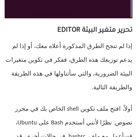
تحرير متغير البيئة EDITOR
إذا لم تنجح الطرق المذكورة أعلاه معك، أو إذا لم
يدعم توزيعك هذه الطرق، ففكر في تكوين متغيرات
البيئة الضرورية، والتي سأتناولها في هذه الطريقة
والطريقة التالية.
أولاً، افتح ملف تكوين shell الخاص بك في محرر
نصوص. نظرًا لأنني أستخدم Bash على Ubuntu،
فسأعمل مع ملف .bashrc. في حالات أخرى، قد