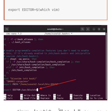
export EDITOR=$(which vim)