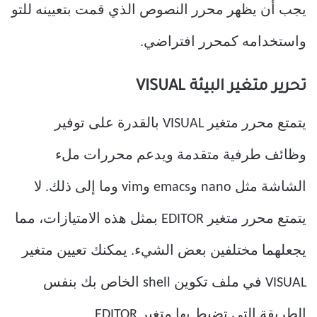
يجب أن يظهر محرر النصوص الذي قمت بتعيينه للتو
واستخدامه كمحرر افتراضي.
تحرير متغير البيئة VISUAL
يتمتع محرر متغير VISUAL بالقدرة على توفير
وظائف طرفية متقدمة ويدعم محررات ملء
الشاشة مثل nano وemacs وvim وما إلى ذلك. لا
يتمتع محرر متغير EDITOR بمثل هذه الامتيازات، مما
يجعلهما مختلفين بعض الشيء. يمكنك تعيين متغير
VISUAL في ملف تكوين shell الخاص بك بنفس
الطريقة التي تضبط بها متغير EDITOR.