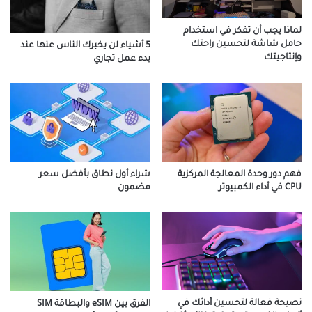
لماذا يجب أن تفكر في استخدام
حامل شاشة لتحسين راحتك
5 أشياء لن يخبرك الناس عنها عند
وإنتاجيتك
بدء عمل تجاري
فهم دور وحدة المعالجة المركزية
شراء أول نطاق بأفضل سعر
CPU في أداء الكمبيوتر
مضمون
نصيحة فعالة لتحسين أدائك في
الفرق بين eSIM والبطاقة SIM