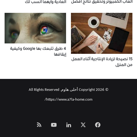
ألعاب الكمبيوتر وتحقيق نتائج أفضل
العادية وأيهما أنسب لك
4 طرق تتبعك بها Google وكيفية
إيقافها
15 نصيحة لزيادة الإنتاجية أثناء العمل
من المنزل
© Copyright 2026 أحلى هاوم, All Rights Reserved
https://www.a7la-home.com/
‫X
فيسبوك
لينكدإن
‫YouTube
Smart