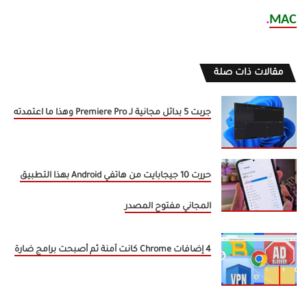
.
MAC
مقالات ذات صلة
جربت 5 بدائل مجانية لـ Premiere Pro وهذا ما اعتمدته
حررت 10 جيجابايت من هاتفي Android بهذا التطبيق
المجاني مفتوح المصدر
4 إضافات Chrome كانت آمنة ثم أصبحت برامج ضارة