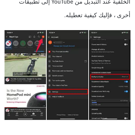
الخلفية عند التبديل من YouTube إلى تطبيقات
أخرى ، فإليك كيفية تعطيله.