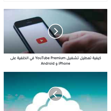
كيفية
تعطيل
تشغيل
YouTube
Premium
في
الخلفية
على
iPhone
و
كيفية تعطيل تشغيل YouTube Premium في الخلفية على
Android
iPhone و Android
أفضل
8
إصلاحات
لمشكلات
المزامنة
لـ
OneDrive
Sync