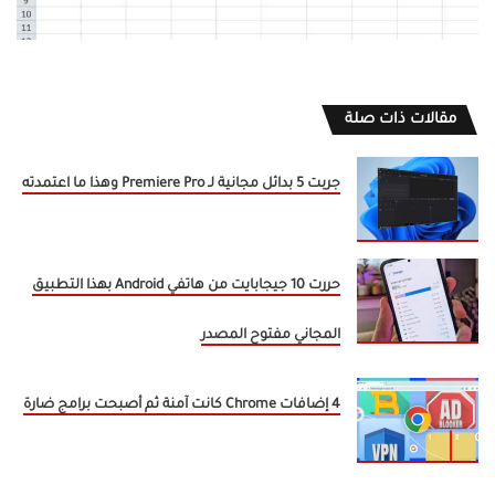
مقالات ذات صلة
جربت 5 بدائل مجانية لـ Premiere Pro وهذا ما اعتمدته
حررت 10 جيجابايت من هاتفي Android بهذا التطبيق
المجاني مفتوح المصدر
4 إضافات Chrome كانت آمنة ثم أصبحت برامج ضارة