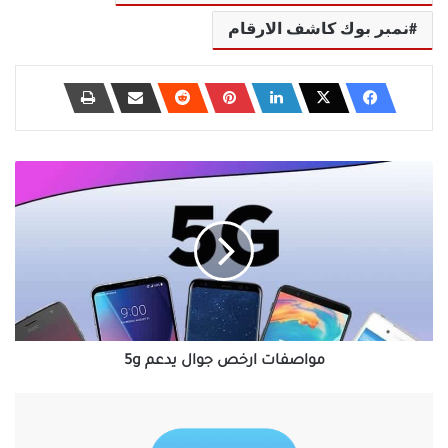
نمبر بوك كاشف الارقام
مواصفات
ارخص
جوال
يدعم
5g
مواصفات ارخص جوال يدعم 5g
تحميل
برنامج
vpn