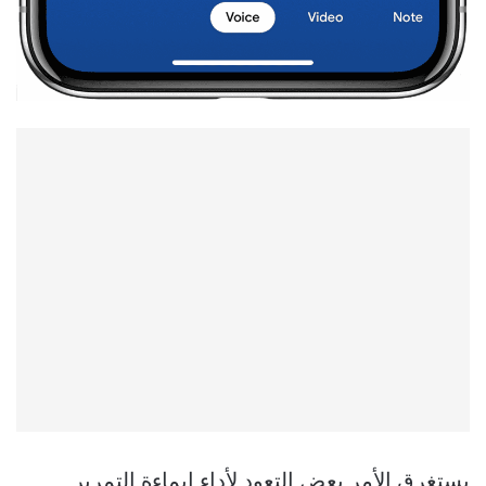
يستغرق الأمر بعض التعود لأداء إيماءة التمرير