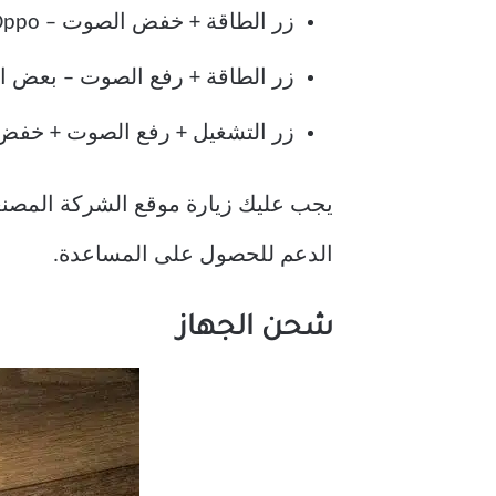
زر الطاقة + خفض الصوت – Huawei ، HTC ، LG ، OnePlus ، Pixel ، Oppo ، إلخ.
زر الطاقة + رفع الصوت – بعض الهواتف الذك
زر التشغيل + رفع الصوت + خفض الص
يجب عليك زيارة موقع الشركة المصنعة 
الدعم للحصول على المساعدة.
شحن الجهاز