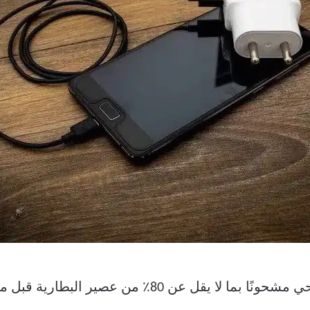
يجب أن تحتفظ بهاتفك أو جهازك اللوحي مشحونًا بما لا