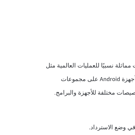
رز iOS ، إلا أنك ستظل تجد خطوات مماثلة نسبيًا للعمليات العالمية مثل
التقاط لقطة شاشة أو إعادة التشغيل أو التمهيد في وضع الاسترداد. حسنًا ، تحتوي العديد من أجهزة Android على مجموعات
ك لأن صانعي هواتف Android يبيعون هواتف بتخصيصات مختلفة للأجهزة والبرامج.