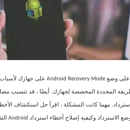
يمكنك أن تكافح وتفشل في الحصول على وضع e
ريقة المحددة المخصصة لجهازك. أيضًا ، قد تتسبب مضا
استرداد. مهما كانت المشكلة ، اقرأ حل استكشاف الأخطا
داد وكيفية إصلاح أخطاء استرداد Android الشائعة.