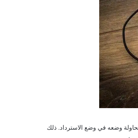
 يقل عن 80٪ من عصير البطارية قبل محاولة وضعه في وضع الاسترداد. ذلك