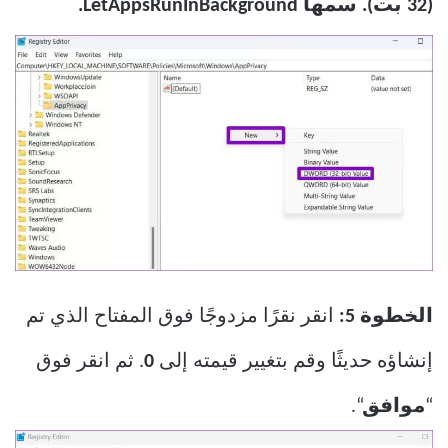
(32 بت). سمها LetAppsRunInBackground.
الخطوة 5:
انقر نقرًا مزدوجًا فوق المفتاح الذي تم
إنشاؤه حديثًا وقم بتغيير قيمته إلى
0
. ثم انقر فوق
“
موافق
“.