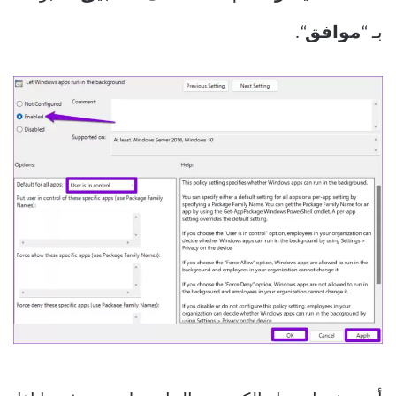
بـ “
موافق
“.