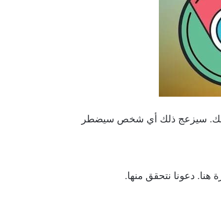
فح يجب ألا يسجل خروجك. سيزعج ذلك أي شخص سيضطر
نا. دعونا نتحقق منها.