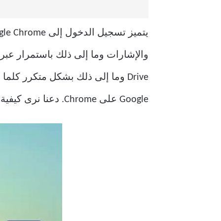
يتميز تسجيل الدخول إلى Google Chrome بالعديد من الفوائد. على سبيل المثال ، تتم مزامنة بيانات التصفح و
Google على Chrome. دعنا نرى كيفية الإصلاح إذا استمر Chrome في تسجيل الخروج.