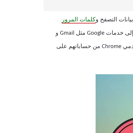
كلمات المرور
والإشارات وما إلى ذلك باستمرار عبر الأجهزة. والأهم من ذلك ، لن تحتاج إلى تسجيل الدخول إلى خدمات Google مثل Gmail و
Drive وما إلى ذلك بشكل متكرر كلما أغلقت Chrome. للأسف ، يتم تسجيل خروج بعض مستخدمي Chrome من حساباتهم على