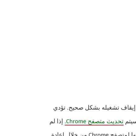
ن إيقاف تشغيله بشكل صحيح. تؤدي
سيتم
تحديث متصفح Chrome.
إذا لم
تقم بإعادة التشغيل منذ فترة طويلة ، فسيكون من الجيد بدء عملية استكشاف الأخطاء وإصلاحها لمتصفح Chrome من خلال إعادة