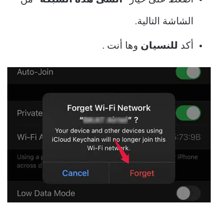
الشاشة التالية.
أكد
للنسيان
وها أنت .