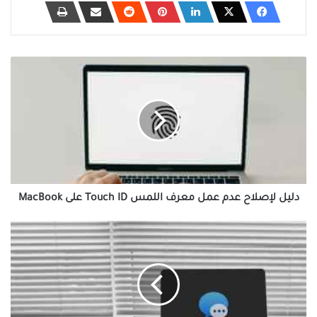
دليل
لإصلاح
عدم
عمل
معرف
اللمس
Touch
ID
على
MacBook
دليل لإصلاح عدم عمل معرف اللمس Touch ID على MacBook
دليل
لإصلاح
عدم
ظهور
اسم
جهة
الاتصال