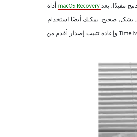
macOS Recovery
أداة
القضاء على العقبات التي تمنع جهاز MacBook من التشغيل بشكل صحيح. يمكنك أيضًا استخدام
استرداد macOS لمسح القرص الثابت وإجراء استعادة القرص من نسخة احتياطية على Time Machine وإعادة تثبيت إصدار أقدم من