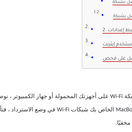
استخدم إيثرنت
عندما تواجه مشكلات في الاتصال بشبكة Wi-Fi على أجهزتك المحمولة أو جه
يعمل بشكل صحيح. إذا لم يكتشف MacBook الخاص بك 