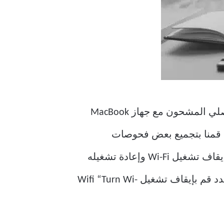
يوجد أيضًا وضع استرداد الإنترنت ، وهو وضع يعتمد على الإنترنت يعيد تثبيت إصدار macOS الأصلي المشحون مع جهاز MacBook
ي أي من هذين الوضعين ، فقد قمنا بتجميع بعض فحوصات
استكشاف الأخطاء وإصلاحها لإصلاح الخطأ. بالنسبة إلى وضع استرداد macOS العادي ، يمكنك إيقاف تشغيل Wi-Fi وإعادة تشغيله
مرة أخرى. للقيام بذلك ، انقر فوق رمز Wi-Fi في الزاوية العلوية اليمنى من شريط القائمة وحدد قم بإيقاف تشغيل Wifi “Turn Wi-