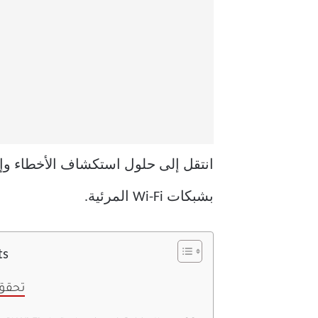
بشبكات Wi-Fi المرئية.
ts
1. تح