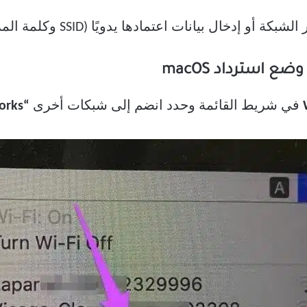
يانات اعتمادها يدويًا (SSID وكلمة المرور) في استرداد macOS.
في شريط القائمة وحدد انضم إلى شبكات أخرى
“Join Other Networks”.