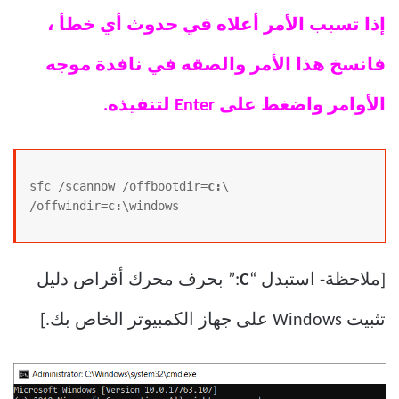
إذا تسبب الأمر أعلاه في حدوث أي خطأ ،
فانسخ هذا الأمر والصقه في نافذة موجه
الأوامر واضغط على Enter لتنفيذه.
sfc /scannow /offbootdir=
c:
\ 
/offwindir=
c:
[ملاحظة- استبدل “
C
:” بحرف محرك أقراص دليل
تثبيت Windows على جهاز الكمبيوتر الخاص بك.]