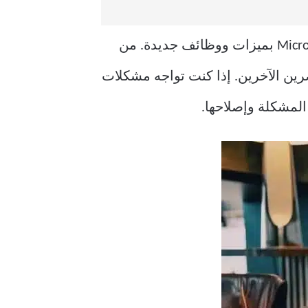
تواصل Microsoft Teams تحقيق حلمها في قطاع المؤسسات. تضاعف الشركة من Microsoft Teams بميزات ووظائف جديدة. من
رين الآخرين. إذا كنت تواجه مشكلات