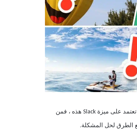
ميزة استخدام Slack لإرسال الوسائط هي أنه لا يضغط أو يقلل من جودة الصور. لذلك إذا كنت تعتمد على ميزة Slack هذه ، فمن