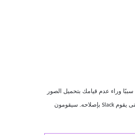
كون هذا سببًا وراء عدم قيامك بتحميل الصور
، وإذا كانت تشير إلى أنه معطل ، فيمكنك الانتظار حتى يقوم Slack بإصلاحه. سيقومون