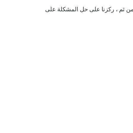
 ذلك ، هذه المشكلة أكثر انتشارًا في تطبيق Slack على أجهزة iPhone و Android. ومن ثم ، ركزنا على حل المشكلة على