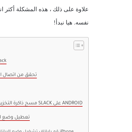
نفسه. هيا نبدأ!
1. تحقق من خ
2. تحقق من اتصال 
4. مسح ذاكرة التخزين المؤقت لتطبيق SLACK على ANDROID
5. تعطيل وضع ا
قم بإيقاف تشغيل وضع البيانات المنخفضة على iPhone