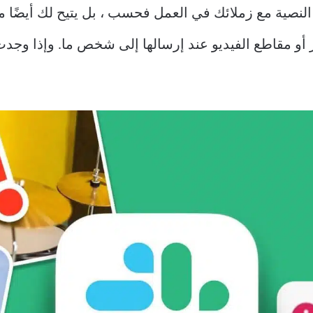
دل الرسائل النصية مع زملائك في العمل فحسب ، بل يتيح لك أيضً
كلة عدم تحميل Slack للصور أو مقاطع الفيديو عند إرسالها إلى شخص ما