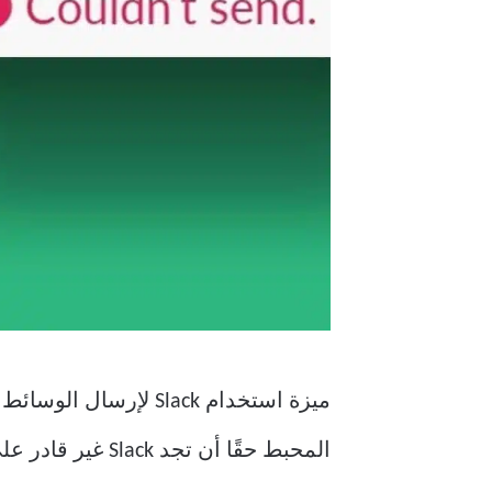
المحبط حقًا أن تجد Slack غير قادر على تحميل الوسائط والصور. لا تقلق ، رغم ذلك! إليك جميع الطرق لحل المشكلة.