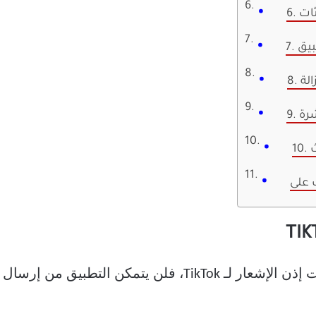
بيق
شرة
دعونا نغطي الأساسيات أولاً. إذا رفضت إذن الإشعار لـ TikTok،