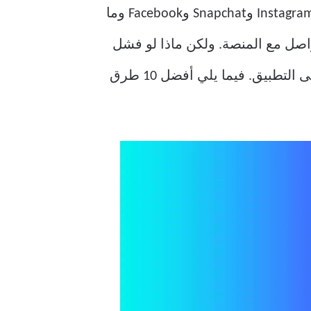
تلعب الإشعارات في الوقت الفعلي دورًا كبيرًا في تطبيقات الوسائط الاجتماعية مثل TikTok وInstagram وSnapchat وFacebook وما
اصل مع المنصة. ولكن ماذا لو فشل
تطبيق TikTok في إرسال الإشعارات؟ ستفوتك التحديثات أو التعليقات أو أي تفاعلات أخرى على التطبيق. فيما يلي أفضل 10 طرق