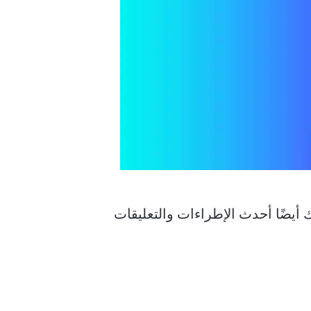
ن تنبيهات منشئي المحتوى المفضلين لديك على TikTok؟ قد تفوتك أيضًا أحدث الإطراءات والتعليقات