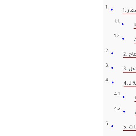
i
عاج
نات