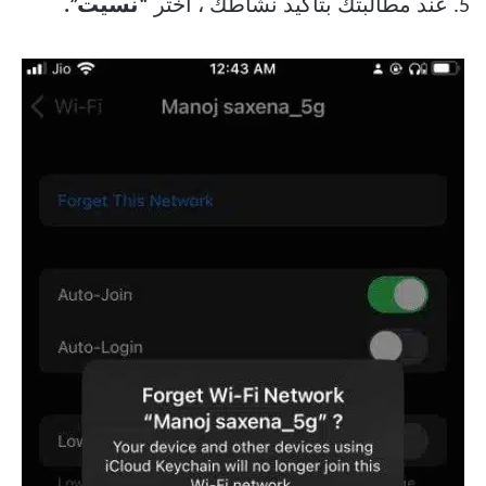
5. عند مطالبتك بتأكيد نشاطك ، اختر
“نسيت”.