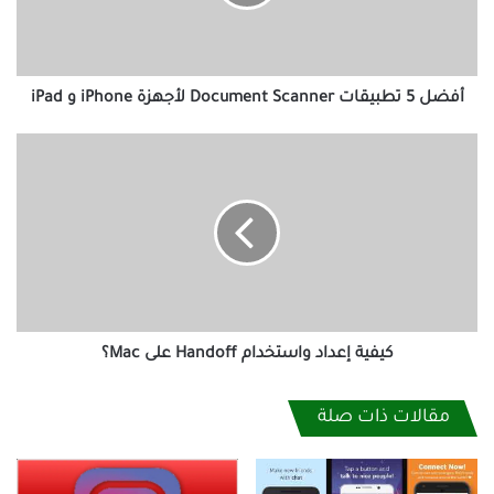
لأجهزة
iPhone
و
iPad
أفضل 5 تطبيقات Document Scanner لأجهزة iPhone و iPad
كيفية
إعداد
واستخدام
Handoff
على
Mac؟
كيفية إعداد واستخدام Handoff على Mac؟
مقالات ذات صلة