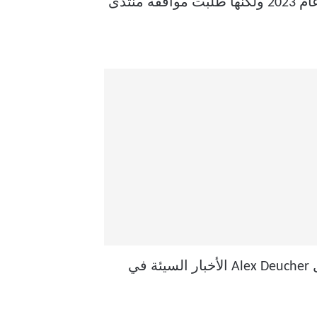
مفتوح المصدر! كانت الشركة المصنعة تأمل في إطلاق برنامج التشغيل الخاص بها في أواخر عام 2023 ولكنها طلبت موافقة منتدى
ليس من المستغرب إلى حد ما أن يقول منتدى HDMI “لا” لبرنامج التشغيل مفتوح المصدر. نقل Alex Deucher الأخبار السيئة في