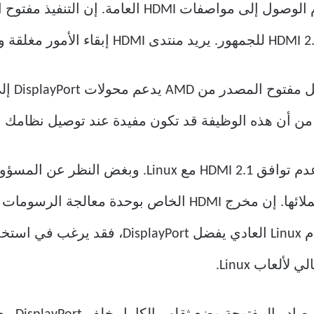
لاحظ أن قوائم منتجات AMD لا تذكر عدم توافق I 2.1
على AMD أن تكون أكثر صراحة مع عملائها. إن مخرج HDMI الخاص
عاب Linux.