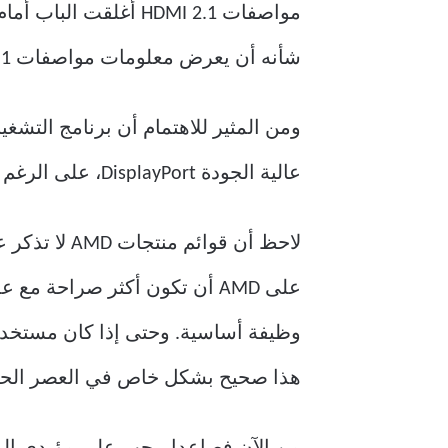
شأنه أن يعرض معلومات مواصفات HDMI 2.1 للجمهور. يريد منتدى HDMI إبقاء الأمور مغلقة ولديه سابقة قانونية للقيام بذلك.
عالية الجودة DisplayPort، على الرغم من أن هذه الوظيفة قد تكون مفيدة عند توصيل نظامك بالتلفزيون.
هذا صحيح بشكل خاص في العصر الحالي لأل