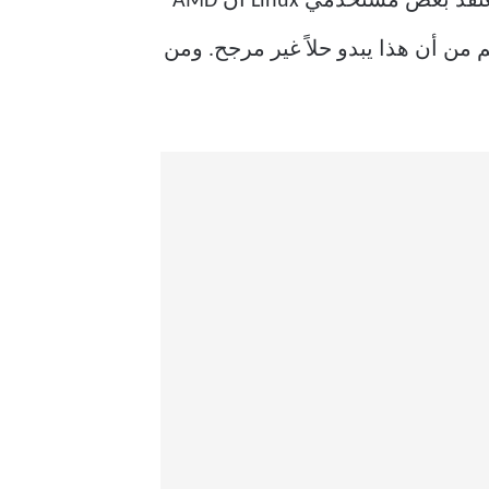
من الآن فصاعدا، يجب على مؤيدي المصادر المفتوحة وضع ثقلهم الكامل خلف DisplayPort. يعتقد بعض مستخدمي Linux أن AMD
مصدر، على الرغم من أن هذا يبدو حلاً غير مرجح. ومن