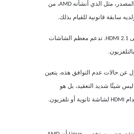
مواصفات HDMI 2.1 أغلقت الباب أمام الوصول إلى مواصفات HDMI العامة. إن التنفيذ مفتوح المصدر، مثل الذي أنشأته AMD، من
ومن المثير للاهتمام أن برنامج التشغيل مفتوح المصدر من AMD يدعم محولات DisplayPort إلى HDMI 2.1. تدعم معظم الشاشات
HDM مع Linux. وبغض النظر عن المسؤول عن حالات عدم التوافق هذه، يتعين
 بوحدة معالجة الرسومات ليس شيئًا شديد التعقيد، بل هو
وظيفة أساسية. وحتى إذا كان مستخدم Linux العادي يفضل DisplayPort، فقد يرغب في استخدام HDMI لشاشة ثانوية أو تلفزيون.