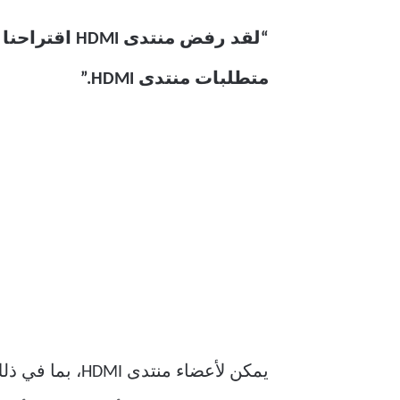
متطلبات منتدى HDMI.”
يمكن لأعضاء منتدى HDMI، بما في ذلك AMD، المشاركة في تطوير تقنية HDMI. ولكن كما أوضح