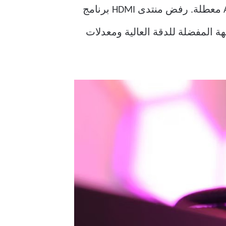
ستظل وظيفة HDMI 2.1 المعطلة في برنامج تشغيل Linux مفتوح المصدر الخاص بشركة AMD معطلة. رفض منتدى HDMI برنامج
HDMI 2، مما يعني أن DisplayPort لا يزال هو الواجهة المفضلة للدقة العالية ومعدلات