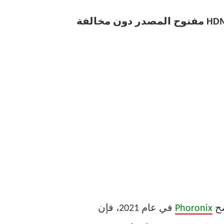
“لقد رفض منتدى HDMI اقتراحنا للأسف. وفي الوقت الحالي، لا يمكن تنفيذ HDMI 2.1 مفتوح المصدر دون مخالفة
Phoronix
في عام 2021، فإن