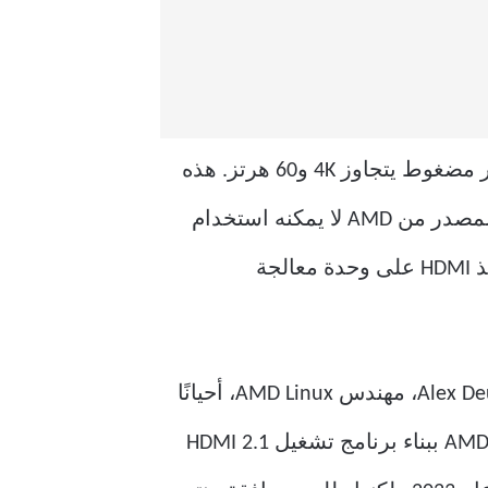
تستخدم مواصفات HDMI 2.1 الحديثة تقنية إشارات رابط المعدل الثابت (FRL) لتقديم فيديو غير مضغوط يتجاوز 4K و60 هرتز. هذه
التقنية مسؤولة أيضًا عن دعم معدل التحديث المتغير (VRR). لكن برنامج تشغيل Linux مفتوح المصدر من AMD لا يمكنه استخدام
نظام FRL الخاص بـ HDMI 2.1. ونتيجة لذلك، فإن مستخدمي Linux الذين يحاولون استخدام منفذ HDMI على وحدة معالجة
هذه المشكلة هي موضوع تذكرة دعم مستمرة عمرها ثلاث سنوات وطويلة للغاية. يعلق Alex Deucher، مهندس AMD Linux، أحيانًا
على تذكرة الدعم وقد أعطى مؤخرًا مجتمع المصادر المفتوحة بصيصًا من الأمل — فقد قامت AMD ببناء برنامج تشغيل HDMI 2.1