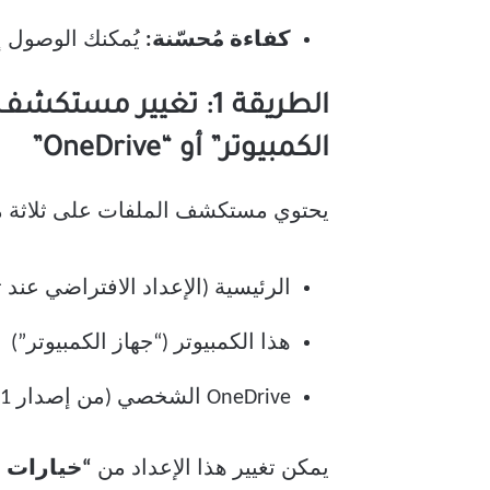
كفاءة مُحسّنة:
يُمكنك الوصول إ
الكمبيوتر” أو “OneDrive”
يحتوي مستكشف الملفات على ثلاثة مجل
الرئيسية (الإعداد الافتراضي عند 
هذا الكمبيوتر (“جهاز الكمبيوتر”)
OneDrive الشخصي (من إصدار Windows 11 رقم 22593 فصاعدًا)
يمكن تغيير هذا الإعداد من
“خيارات ا