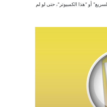
ان “الوصول السريع” أو “هذا الكمبيوتر”، حتى لو لم