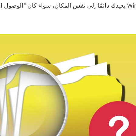
فتح مستكشف الملفات في Windows 11 يعيدك دائمًا إلى نفس المكان، سواء ك