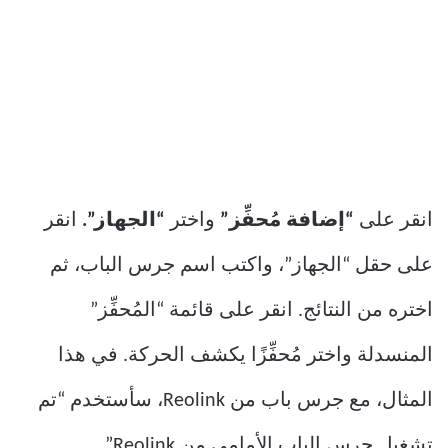
انقر على
“إضافة مُحفِّز”
واختر
“الجهاز”.
انقر
على حقل “الجهاز”، واكتب اسم جرس الباب، ثم
اختره من النتائج. انقر على قائمة “المُحفِّز”
المنسدلة واختر مُحفِّزًا يكشف الحركة. في هذا
المثال، مع جرس باب من Reolink، سأستخدم “تم
تشغيل جرس الباب الأمامي من Reolink”.