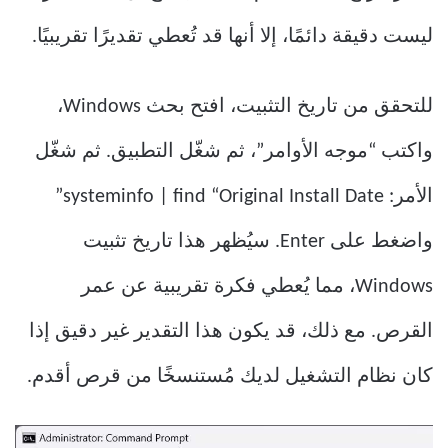
ليست دقيقة دائمًا، إلا أنها قد تُعطي تقديرًا تقريبيًا.
للتحقق من تاريخ التثبيت، افتح بحث Windows،
واكتب “موجه الأوامر”، ثم شغّل التطبيق. ثم شغّل
الأمر: systeminfo | find “Original Install Date”
واضغط على Enter. سيُظهر هذا تاريخ تثبيت
Windows، مما يُعطي فكرة تقريبية عن عمر
القرص. مع ذلك، قد يكون هذا التقدير غير دقيق إذا
كان نظام التشغيل لديك مُستنسخًا من قرص أقدم.