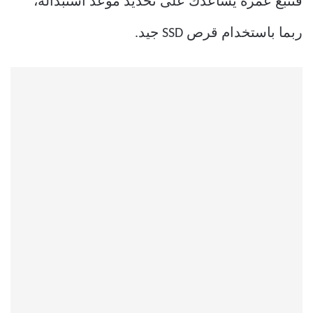
فتتبع عمره يساعدك على تحديد موعد استبداله،
ربما باستخدام قرص SSD جيد.