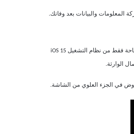
قبل أن تبدأ ، تأكد من أن برنامج iPhone الخاص بك يعمل بنظام iOS 15 أو أعلى. هذه الميزة متاحة فقط من نظام التشغيل iOS 15
ض في الجزء العلوي من الشاشة.