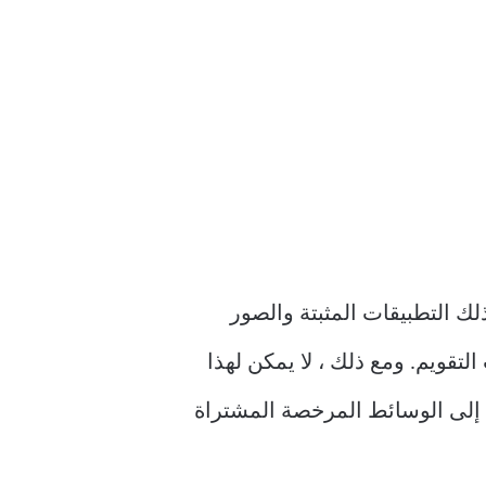
وصول إلى بيانات iPhone التي تمت مزامنتها مع iCloud. يتضمن ذلك التطبيقات المثبتة والصور
قويم. ومع ذلك ، لا يمكن لهذا
iCloud Key. أيضًا ، لن يمكن الوصول إلى الوسائط المرخصة المشتراة