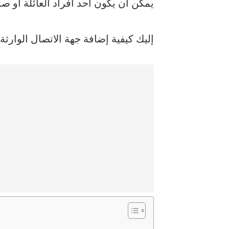
يمكن أن يكون أحد أفراد العائلة أو صد
إليك كيفية إضافة جهة الاتصال الوارثة على iPhone الخاص بك ومنحها حق الوصول إلى بيانات iCloud الخاصة