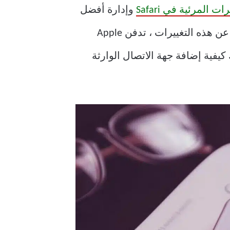
ات المرئية في Safari
وإدارة أفضل
، والتي كانت مفقودة على نظام iOS لفترة طويلة. بصرف النظر عن هذه التغييرات ، تدفن Apple
 الاتصال الوارثة. وإليك كيفية إضافة جهة الاتصال الوارثة