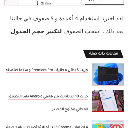
لقد اخترنا استخدام 4 أعمدة و 5 صفوف في حالتنا.
بعد ذلك ، اسحب الصفوف
لتكبير حجم الجدول
.
مقالات ذات صلة
جربت 5 بدائل مجانية لـ Premiere Pro وهذا ما اعتمدته
حررت 10 جيجابايت من هاتفي Android بهذا التطبيق
المجاني مفتوح المصدر
4 إضافات Chrome كانت آمنة ثم أصبحت برامج ضارة